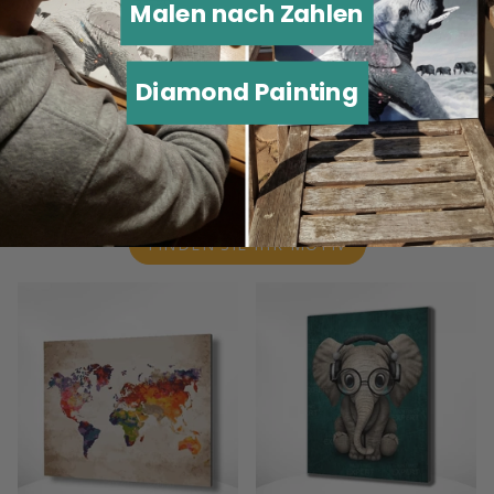
Malen nach Zahlen
Diamond Painting
Malen mit Zahlen
Exklusive Gemälde
von Malen nach Zahlen Experte
FINDEN SIE IHR MOTIV