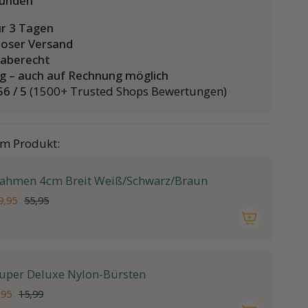
Kunden
ur 3 Tagen
oser Versand
gaberecht
ng – auch auf Rechnung möglich
56 / 5
(1500+ Trusted Shops Bewertungen)
em Produkt:
ahmen 4cm Breit Weiß/Schwarz/Braun
9,95
55,95
uper Deluxe Nylon-Bürsten
,95
15,99