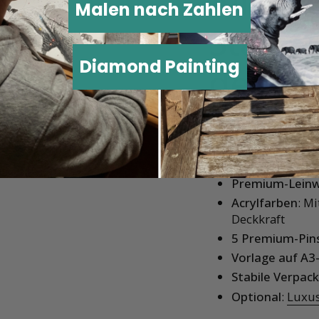
Alles-
Malen nach Zahlen
Starten
Diamond Painting
dem M
Bei Malen nach Zahl
hochwertigen Materi
wurden. Kein Aufwan
Premium-Lein
Acrylfarben
: M
Deckkraft
5 Premium-Pin
Vorlage auf A3
Stabile Verpac
Optional
:
Luxus