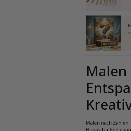
M
7
Malen 
Entsp
Kreativ
Malen nach Zahlen, 
Hobby für Entspannu