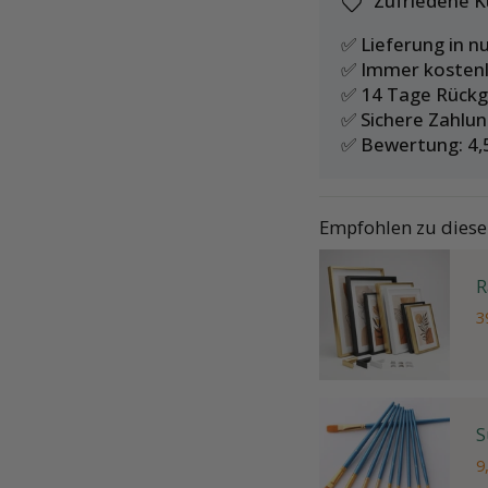
Zufriedene 
✅ Lieferung in n
✅ Immer kostenl
✅ 14 Tage Rück
✅ Sichere Zahlu
✅ Bewertung: 4,
Empfohlen zu dies
R
3
S
9