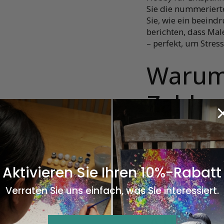
Sie die nummeriert
Sie, wie ein beein
berichten, dass Ma
– perfekt, um Stres
Warum
Zahlen
✔ Geeignet für Erw
✔ Mittelstufige Sch
✔ Fördert Kreativit
Aktivieren Sie Ihren 10%-Rabatt
✔ Perfekt als Gesch
✔ Ergebnis: Ein wun
Verraten Sie uns einfach, was Sie interessiert.
Wand