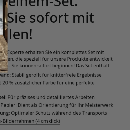
in-einem-Set:
 Sie sofort mit
alen!
en Experte erhalten Sie ein komplettes Set mit
alien, die speziell für unsere Produkte entwickelt
d – Sie können sofort beginnen! Das Set enthält:
wand
: Stabil gerollt für knitterfreie Ergebnisse
it 20 % zusätzlicher Farbe für eine perfekte
sel
: Für präzises und detailliertes Arbeiten
-Papier
: Dient als Orientierung für Ihr Meisterwerk
kung
: Optimaler Schutz während des Transports
-Bilderrahmen (4 cm dick)