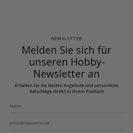
z
e
i
g
e
n
NEWSLETTER
Melden Sie sich für
unseren Hobby-
Newsletter an
Erhalten Sie die besten Angebote und persönliche
Ratschläge direkt in Ihrem Postfach