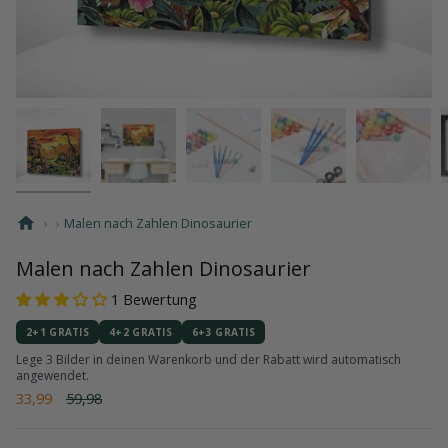
›
›
Malen nach Zahlen Dinosaurier
Malen nach Zahlen Dinosaurier
1 Bewertung
2+1 GRATIS
4+2 GRATIS
6+3 GRATIS
Lege 3 Bilder in deinen Warenkorb und der Rabatt wird automatisch
angewendet.
Regulärer
33,99
59,98
Preis