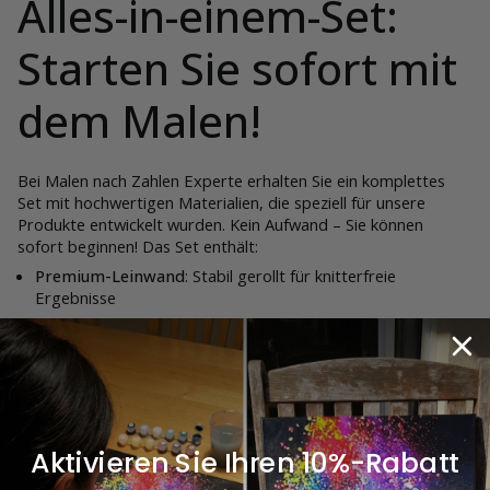
Alles-in-einem-Set:
Starten Sie sofort mit
dem Malen!
Bei Malen nach Zahlen Experte erhalten Sie ein komplettes
Set mit hochwertigen Materialien, die speziell für unsere
Produkte entwickelt wurden. Kein Aufwand – Sie können
sofort beginnen! Das Set enthält:
Premium-Leinwand
: Stabil gerollt für knitterfreie
Ergebnisse
Acrylfarben
: Mit 20 % zusätzlicher Farbe für eine perfekte
Deckkraft
5 Premium-Pinsel
: Für präzises und detailliertes Arbeiten
Vorlage auf A3-Papier
: Dient als Orientierung für Ihr
Meisterwerk
Stabile Verpackung
: Optimaler Schutz während des
Aktivieren Sie Ihren 10%-Rabatt
Transports