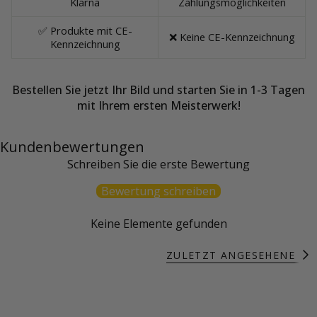
Klarna
Zahlungsmöglichkeiten
✅ Produkte mit CE-
❌ Keine CE-Kennzeichnung
Kennzeichnung
Bestellen Sie jetzt Ihr Bild und starten Sie in 1-3 Tagen
mit Ihrem ersten Meisterwerk!
Kundenbewertungen
Schreiben Sie die erste Bewertung
Bewertung schreiben
Keine Elemente gefunden
ZULETZT ANGESEHENE P
A
l
l
e
a
n