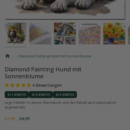
›
›
Diamond Painting Hund mit Sonnenblume
Diamond Painting Hund mit
Sonnenblume
4 Bewertungen
2+1 GRATIS
4+2 GRATIS
6+3 GRATIS
Lege 3 Bilder in deinen Warenkorb und der Rabatt wird automatisch
angewendet.
Regulärer
27,99
34,99
Preis