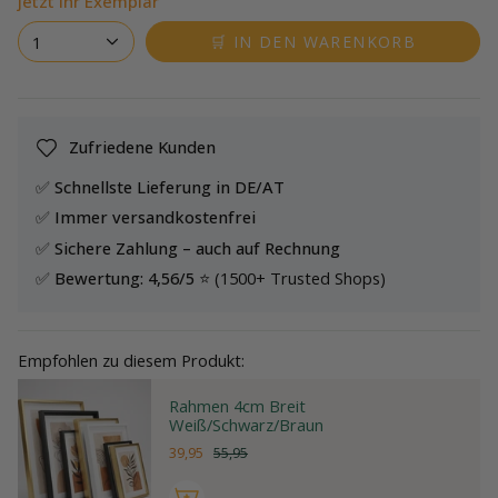
jetzt Ihr Exemplar
1
🛒 IN DEN WARENKORB
Zufriedene Kunden
✅
Schnellste Lieferung in DE/AT
✅
Immer versandkostenfrei
✅
Sichere Zahlung – auch auf Rechnung
✅
Bewertung: 4,56/5 ⭐
(1500+ Trusted Shops)
Empfohlen zu diesem Produkt:
Rahmen 4cm Breit
Weiß/Schwarz/Braun
39,95
55,95