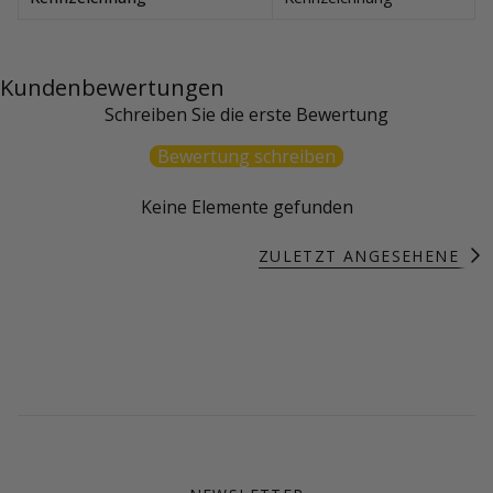
Kundenbewertungen
Schreiben Sie die erste Bewertung
Bewertung schreiben
Keine Elemente gefunden
ZULETZT ANGESEHENE P
A
l
l
e
a
n
z
e
i
g
e
n